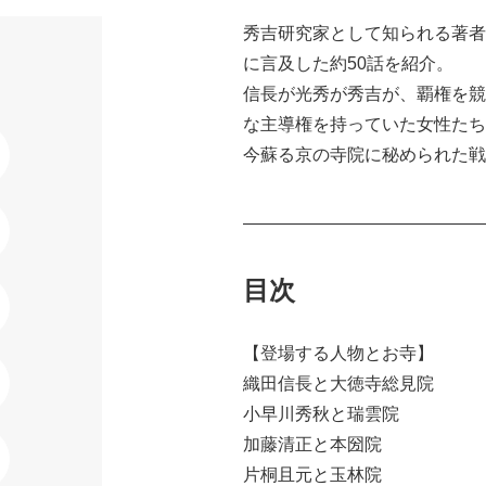
秀吉研究家として知られる著者
に言及した約50話を紹介。
信長が光秀が秀吉が、覇権を競
な主導権を持っていた女性たち
今蘇る京の寺院に秘められた戦
目次
【登場する人物とお寺】
織田信長と大徳寺総見院
小早川秀秋と瑞雲院
加藤清正と本圀院
片桐且元と玉林院