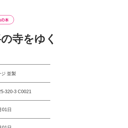
山の本
将の寺をゆく
ージ 並製
25-320-3 C0021
月01日
月01日