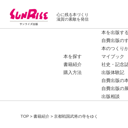
心に残る本づくり
滋賀の素敵を発信
本を出版す
自費出版の
本のつくり
本を探す
マイブック
書籍紹介
社史・記念
購入方法
出版体験記
自費出版の
自費出版の
出版相談
TOP
>
書籍紹介
>
京都戦国武将の寺をゆく