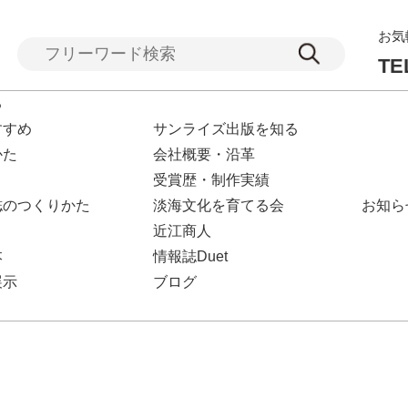
お気
TE
る
すすめ
サンライズ出版を知る
かた
会社概要・沿革
受賞歴・制作実績
誌のつくりかた
淡海文化を育てる会
お知ら
近江商人
本
情報誌Duet
展示
ブログ