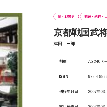
城・戦国史
観光・紀行・
京都戦国武
津田 三郎
判型
A5 240ペ
ISBN
978-4-883
刊行年月日
2007年03
書店発売日
2007年03