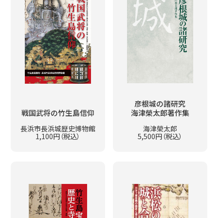
彦根城の諸研究
戦国武将の竹生島信仰
海津榮太郎著作集
長浜市長浜城歴史博物館
海津榮太郎
1,100円（税込）
5,500円（税込）