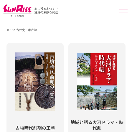
心に残る本づくり
滋賀の素敵を発信
TOP
>
古代史・考古学
地域と語る大河ドラマ・時
古墳時代前期の王墓
代劇