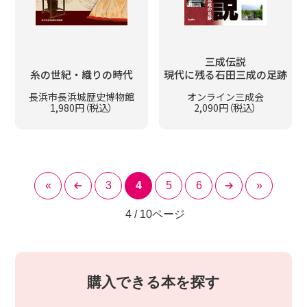
三成伝説
糸の世紀・織りの時代
現代に残る石田三成の足跡
長浜市長浜城歴史博物館
オンライン三成会
1,980円（税込）
2,090円（税込）
«
3
4
5
6
»
4 / 10ページ
購入できる本を探す