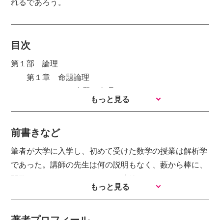
れるであろう。
目次
第１部 論理
第１章 命題論理
§1－１ 命題と真理
もっと見る
値………………………………………7
§1－２ 論理同
前書きなど
値…………………………………………10
§1－３ 論理記
筆者が大学に入学し、初めて受けた数学の授業は解析学
号…………………………………………11
であった。講師の先生は何の説明もなく、藪から棒に、
§1－４ 命題論理で成り立つ法
関数ｆ（ｘ）がｘ＝ａにおいて連続であるとは、∀ε＞
もっと見る
則………………………15
０，∃δ＞０，……と切り出した。高校の数学にそれなり
§1－５ ド・モルガンの法
の自信を持っていた私ではあったが、何のことやらさっ
則……………………………21
著者プロフィール
ぱり分からず、大学の数学に面くらってしまった。数学