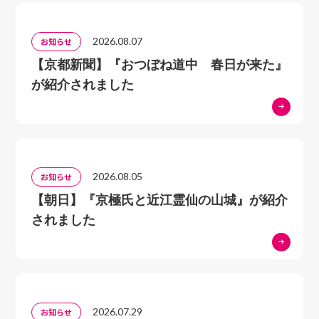
定……………………61
学の素養があれば、理解できる内容である。 本書を
§2－６ 述語論理の事
読まれ、科学の基礎となっている数学と、論理の上に成
2026.08.07
お知らせ
例…………………………………64
り立っている数学を学んでいただきたい。これこそが筆
【京都新聞】『おつぼね道中 春日が来た』
第３章 証明の方法
者の望むところである。
が紹介されました
§3－１ 演繹による３つの証明方
法……………………73
§3－２ 証明法の根
拠……………………………………74
§3－３ 証明の具体的事
2026.08.05
お知らせ
例………………………………76
【朝日】『京極氏と近江霊仙の山城』が紹介
第２部 集合
されました
第４章 集合の基礎
§4－１ 集合の用
語……………………………………81
§4－２ 集合の表し
方…………………………………84
2026.07.29
お知らせ