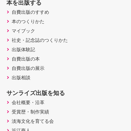
本を出版する
合………………………………………107
自費出版のすすめ
§5－７ 巾集
合…………………………………………112
本のつくりかた
§5－８ まと
マイブック
め…………………………………………114
社史・記念誌のつくりかた
第３部 集合上の関係
出版体験記
第６章 関係
自費出版の本
§6－１ 関係とは………………………………………
自費出版の展示
116
出版相談
§6－２ 二項関係………………………………………
120
サンライズ出版を知る
§6－３ 同値関係………………………………………
会社概要・沿革
124
§6－４ 類別……………………………………………
受賞歴・制作実績
129
淡海文化を育てる会
§6－５ 同値類…………………………………………
近江商人