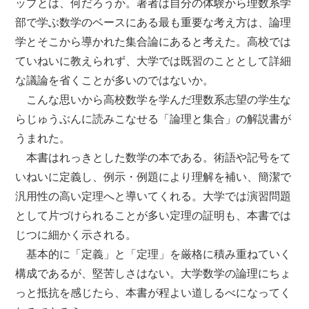
ップとは、何だろうか。著者は自分の体験から理数系学
部で学ぶ数学のベースにある最も重要な考え方は、論理
学とそこから導かれた集合論にあると考えた。高校では
ていねいに教えられず、大学では既習のこととして詳細
な議論を省くことが多いのではないか。
こんな思いから高校数学を学んだ理数系志望の学生な
らじゅうぶんに読みこなせる「論理と集合」の解説書が
うまれた。
FAXで注文
本書はれっきとした数学の本である。術語や記号をて
いねいに定義し、例示・例題により理解を補い、簡潔で
FAX注文用紙（PDF）
汎用性の高い定理へと導いてくれる。大学では演習問題
として片づけられることが多い定理の証明も、本書では
じつに細かく示される。
基本的に「定義」と「定理」を厳格に積み重ねていく
構成であるが、堅苦しさはない。大学数学の論理にちょ
っと抵抗を感じたら、本書が程よい道しるべになってく