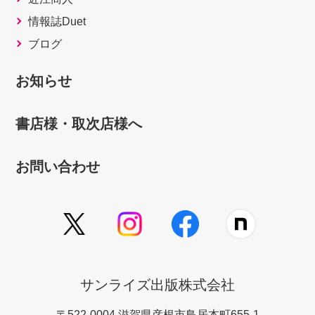
第７章 写像と関数
情報誌Duet
§7－１ 写像と
ブログ
は……………………………………135
§7－２ 写像のグラ
お知らせ
フ………………………………145
§7－３ 写像の種
書店様・取次店様へ
類…………………………………148
§7－４ 合成写
お問い合わせ
像……………………………………154
§7－５ 逆写
像………………………………………159
§7－６ 単射と全射の双対
性………………………160
§7－７ 全単射の性
サンライズ出版株式会社
質………………………………161
§7－８ 集合の写像特
〒522-0004 滋賀県彦根市鳥居本町655-1