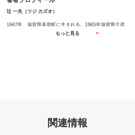
§1－６ 恒真命題と恒偽命
の前期の試験成績は確か15点であったことを思い出し
辻 一夫（ツジ カズオ）
題……………………………23
た。これが世にいう「高校の数学と大学の数学との断
§1－７ 含
1947年 滋賀県多賀町に生まれる。1965年滋賀県立彦
絶」であったのだろう。 当時は適切な参考書などは
意………………………………………………25
根東高校卒業、1971年京都大学理学部物理学科卒業、
もっと見る
なく、講師の板書をメモしたノートのみであった。それ
§1－８ 演繹と同
住友電気工業(株)入社。 ・世界で初めて1.3カラットの
を何度も読み返して理解しようと努めたが、結局のとこ
値………………………………………38
大きさのダイヤモンド単結晶の合成に成功 ・cBN-TiN系
ろ、なぜそれでよいのかが分からなかった。そのうち、
第２章 述語論理
セラミックの超高圧焼結に世界で初めて成功し、工具材
学園紛争の嵐に巻き込まれてしまった。定年後になって
§2－１ 述語とは何
料の刃先として実用化の先鞭をつける ・その生産の中
時間ができたとき、学生時代にやり残した部分や理解で
か……………………………………43
核となる超高圧・高温技術の開発、及び関連する硬質材
きなかった点について、もう一度勉強しようと思い立
§2－２ 全称命
料の切断加工技術の開発に従事。2007年定年退職。
ち、後書きに記した書物などを勉強して、ようやく理解
題…………………………………………47
Npo法人コアネットに所属し、中高生にロボットプログ
することができた。 その過程において、当たり前の
§2－３ 存在命
ラミングを教えている。
こととして教わらなかった「論理学」が自分には欠落し
題…………………………………………52
ていたことを理解した。そこで、本書では、大学の数学
§2－４ 全称と存在が混在する命
を理解するのに必須となる論理を解説し、論理を根幹と
関連情報
題……………………57
して集合論が築かれ、その集合の上に各種の数学的諸概
§2－５ 全称命題と存在命題の否
念が築かれていることを示した。いずれも高校程度の数