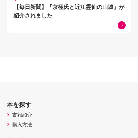
§4－３ 集合の同
【毎日新聞】『京極氏と近江霊仙の山城』が
等……………………………………86
紹介されました
§4－４ 部分集
合………………………………………89
第５章 集合の演算
§5－１ 合併集合………………………………………
92
§5－２ 交差集
合………………………………………95
§5－３ 差集
合…………………………………………99
§5－４ 普遍集
本を探す
合………………………………………101
書籍紹介
§5－５ 補集
購入方法
合…………………………………………102
§5－６ 直積集