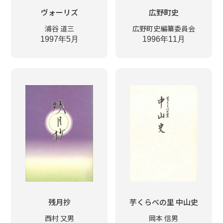
ヴォーリズ
広野町史
浦谷 道三
広野町史編纂委員会
1997年5月
1996年11月
残月抄
芋くらべの里 中山史
西村 又男
岡本 信男