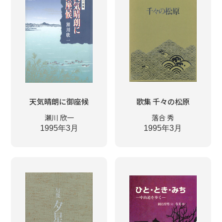
天気晴朗に御座候
歌集 千々の松原
瀬川 欣一
落合 秀
1995年3月
1995年3月