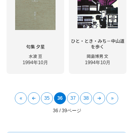
ひと・とき・みち－中山道
句集 夕星
を歩く
水波 亘
岡島博男 文
1994年10月
1994年10月
«
35
36
37
38
»
36 / 39ページ