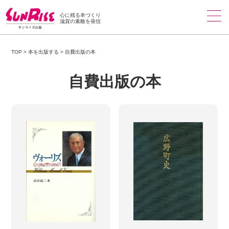
心に残る本づくり
滋賀の素敵を発信
TOP
>
本を出版する
>
自費出版の本
自費出版の本