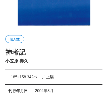
個人誌
神考記
小笠原 壽久
185×158 342ページ 上製
刊行年月日
2004年3月