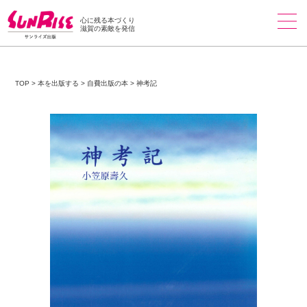
心に残る本づくり
滋賀の素敵を発信
TOP
>
本を出版する
>
自費出版の本
>
神考記