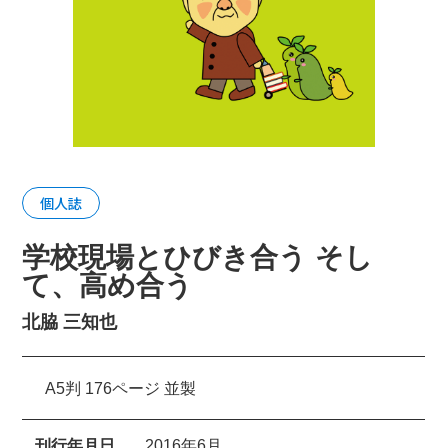
個人誌
学校現場とひびき合う そし
て、高め合う
北脇 三知也
A5判 176ページ 並製
刊行年月日
2016年6月