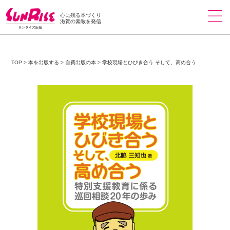
心に残る本づくり
滋賀の素敵を発信
TOP
>
本を出版する
>
自費出版の本
>
学校現場とひびき合う そして、高め合う