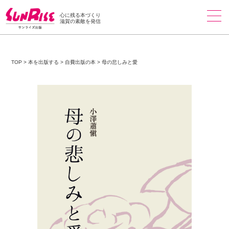
心に残る本づくり
滋賀の素敵を発信
TOP
>
本を出版する
>
自費出版の本
>
母の悲しみと愛