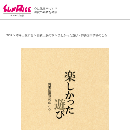
心に残る本づくり
滋賀の素敵を発信
TOP
>
本を出版する
>
自費出版の本
>
楽しかった遊び－博要国民学校のころ