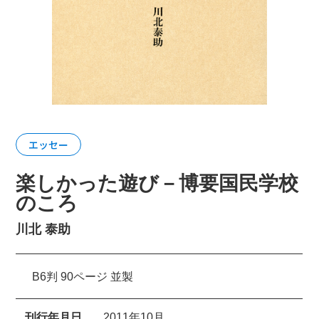
エッセー
楽しかった遊び－博要国民学校
のころ
川北 泰助
B6判 90ページ 並製
刊行年月日
2011年10月