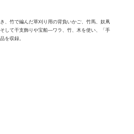
き、竹で編んだ草刈り用の背負いかご、竹馬、奴凧
そして干支飾りや宝船—ワラ、竹、木を使い、「手
品を収録。