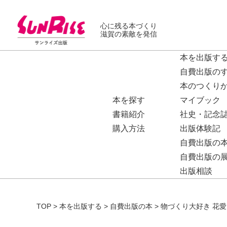
心に残る本づくり
滋賀の素敵を発信
本を出版す
自費出版の
本のつくり
本を探す
マイブック
書籍紹介
社史・記念
購入方法
出版体験記
自費出版の
自費出版の
出版相談
TOP
>
本を出版する
>
自費出版の本
>
物づくり大好き 花愛