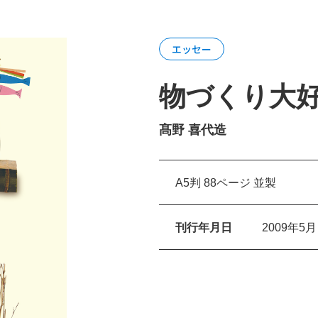
エッセー
物づくり大好
髙野 喜代造
A5判 88ページ 並製
刊行年月日
2009年5月