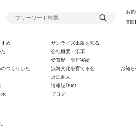
お気
TE
る
すすめ
サンライズ出版を知る
かた
会社概要・沿革
受賞歴・制作実績
誌のつくりかた
淡海文化を育てる会
お知ら
近江商人
本
情報誌Duet
展示
ブログ
し