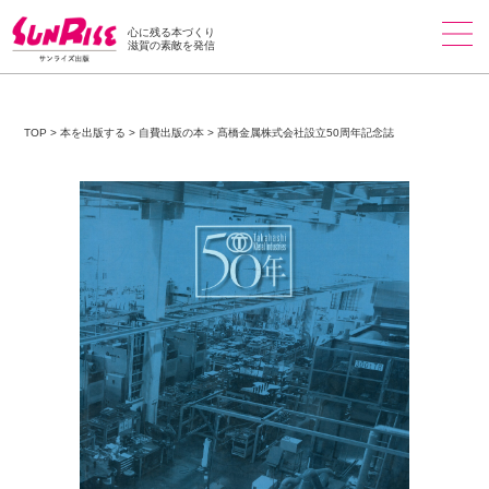
心に残る本づくり
滋賀の素敵を発信
TOP
>
本を出版する
>
自費出版の本
>
髙橋金属株式会社設立50周年記念誌