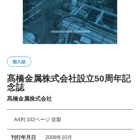
個人誌
髙橋金属株式会社設立50周年記
念誌
髙橋金属株式会社
A4判 102ページ 並製
刊行年月日
2008年10月