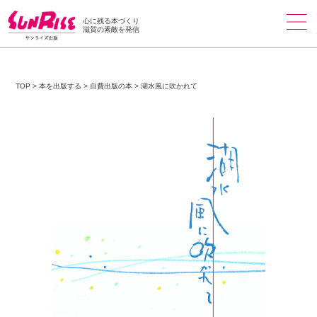
心に残る本づくり
滋賀の素敵を発信
TOP
>
本を出版する
>
自費出版の本
>
湖水風に吹かれて