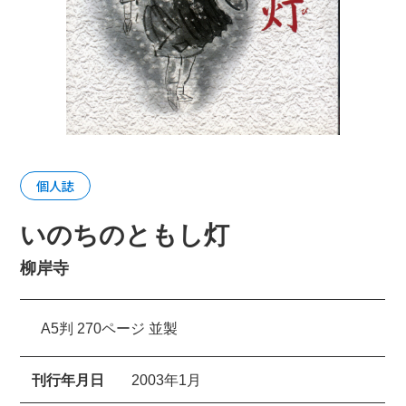
個人誌
いのちのともし灯
柳岸寺
A5判 270ページ 並製
刊行年月日
2003年1月