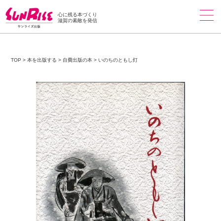
心に残る本づくり
滋賀の素敵を発信
TOP
>
本を出版する
>
自費出版の本
>
いのちのともし灯