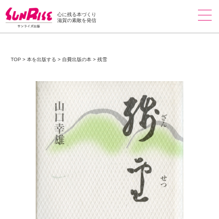
心に残る本づくり
滋賀の素敵を発信
TOP
>
本を出版する
>
自費出版の本
>
残雪