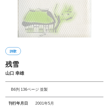
詩歌
残雪
山口 幸雄
B6判 136ページ 並製
刊行年月日
2001年5月