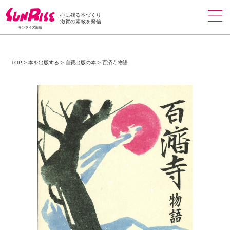
心に残る本づくり
滋賀の素敵を発信
TOP
>
本を出版する
>
自費出版の本
>
百済寺物語