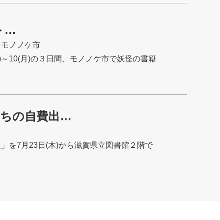
ト…
 モノノケ市
)～10(月)の３日間、モノノケ市で妖怪の書籍
まちの自費出…
を7月23日(木)から滋賀県立図書館２階で