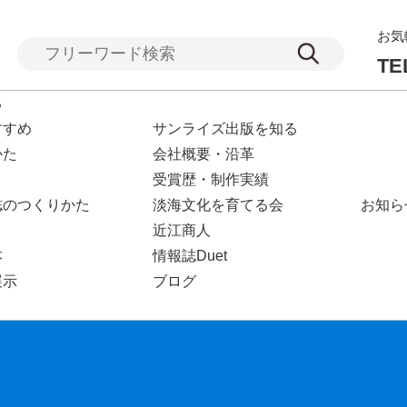
お気
TE
る
すすめ
サンライズ出版を知る
かた
会社概要・沿革
受賞歴・制作実績
誌のつくりかた
淡海文化を育てる会
お知ら
近江商人
本
情報誌Duet
展示
ブログ