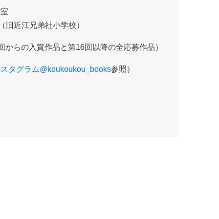
書室
9（旧近江兄弟社小学校）
第1回からの入賞作品と第16回以降の全応募作品）
スタグラム@koukoukou_books
参照）
）