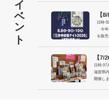
イベント
【8
日時 0
今年は
を販売
【7
日時 07
滋賀県内
開催し