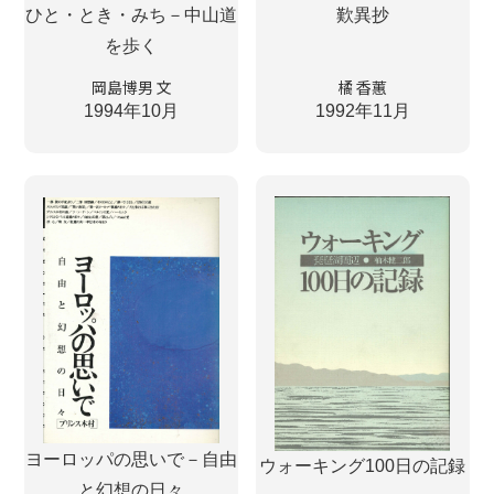
ひと・とき・みち－中山道
歎異抄
を歩く
岡島博男 文
橘 香蕙
1994年10月
1992年11月
ヨーロッパの思いで－自由
ウォーキング100日の記録
と幻想の日々