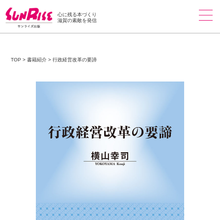
心に残る本づくり
滋賀の素敵を発信
TOP
>
書籍紹介
>
行政経営改革の要諦