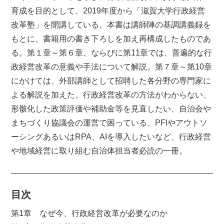
育成を目的として、2019年度から「滋賀大学行政経営
改革塾」を開講している。本書は講師陣の基調講義録を
もとに、書籍用の書き下ろしを加え再構成したものであ
る。第１章～第６章、ならびに第11章では、普遍的な行
政経営改革の意義や手法について解説。第７章～第10章
にかけては、外部講師として招聘した各分野の専門家に
よる解説を加えた。行政経営改革の方法がわからない、
形骸化した政策評価や補助金等を見直したい、自治会や
まちづくり協議会の運営で困っている、PFIやアウトソ
ーシングあるいはRPA、AIを導入したいなど、行政経営
や地域経営に取り組む自治体担当者必読の一冊。
目次
第1章 なぜ今、行政経営改革が必要なのか