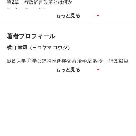
第2章 行政経営改革とは何か
第3章 業務の棚卸し
もっと見る
第4章 補助金・負担金等歳出の見直し
第5章 使用料・手数料等歳入の見直し
著者プロフィール
第6章 総合計画の策定・進行管理と行政評価
第7章 指定管理者制度・PFIの実際
横山 幸司（ヨコヤマ コウジ）
第8章 窓口業務等のアウトソーシングの実際
滋賀大学 産学公連携推進機構 経済学系 教授 行政職員
第9章 RPAを活用した業務効率化について
を経て2013年度より現職。行政職員の間に国、県、
もっと見る
第10章 Media PlatformとAIの活用
市、町村という地方自治の 全ての層に勤務した経験を
第11章 地域の改革と中間支援（コミュニティ支援）
持つ。これまでに行政経営改革や地域再生等で関わった
あとがき
自治体 は延べ230以上。（2020.5時点）内閣府地域活性
化伝道師、内閣府PFI推進委員会専門委 員をはじめ公職
多数。博士（学術）