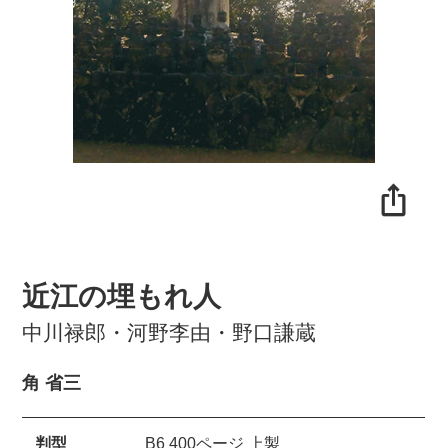
近江の埋もれ人
中川禄郎・河野李由・野口謙蔵
角 省三
判型
B6 400ページ 上製