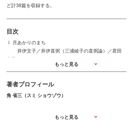
ど計38篇を収録する。
目次
Ⅰ 月あかりのまち
井伊文子／井伊直弼（三浦綾子の直弼論）／君田
富子
もっと見る
Ⅱ お濠のうちそと
著者プロフィール
遠城謙道／遠城繁子／木俣修／吉田繁次郎
頼山陽／頼梨影／村山たか／細江敏／山本捨三
角 省三（スミ ショウゾウ）
藤野一雄／鎌田淡紅郎／野口雨情／井伊直孝
もっと見る
Ⅲ 近江の埋もれ人
中川緑郎／河野李由／野口謙蔵／河野裕子