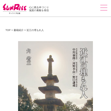
心に残る本づくり
滋賀の素敵を発信
TOP
>
書籍紹介
>
近江の埋もれ人