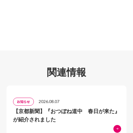
Ⅳ 人に惹かれて
白洲次郎／白洲正子／ドナルド・キーン
曽宮一念／円空／橘曙覧／森村誠一
Ⅴ 折々の断想
モーツァルト／三船敏郎
関連情報
2026.08.07
お知らせ
【京都新聞】『おつぼね道中 春日が来た』
が紹介されました