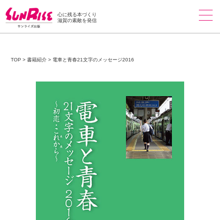
心に残る本づくり
滋賀の素敵を発信
TOP
>
書籍紹介
>
電車と青春21文字のメッセージ2016