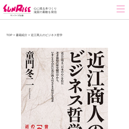
心に残る本づくり
滋賀の素敵を発信
TOP
>
書籍紹介
>
近江商人のビジネス哲学