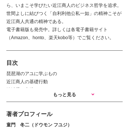
ら、いまこそ学びたい近江商人のビジネス哲学を追求。
世間よしに結びつく「自利利他公私一如」の精神こそが
近江商人共通の精神である。
電子書籍版も発売中。詳しくは各電子書籍サイト
（Amazon、honto、楽天kobo等）でご覧ください。
目次
琵琶湖のアユに学ぶもの
近江商人の基礎行動
地域愛の実践
もっと見る
女性の活躍
箱根の新緑にヒント
著者プロフィール
私心と公心のケジメ
安定こそが危機だ
童門 冬二（ドウモン フユジ）