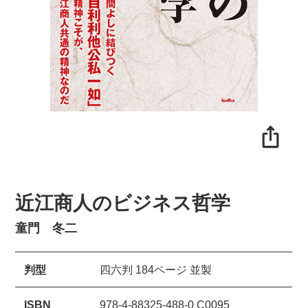
近江商人のビジネス哲学
童門 冬二
判型
四六判 184ページ 並製
ISBN
978-4-88325-488-0 C0095