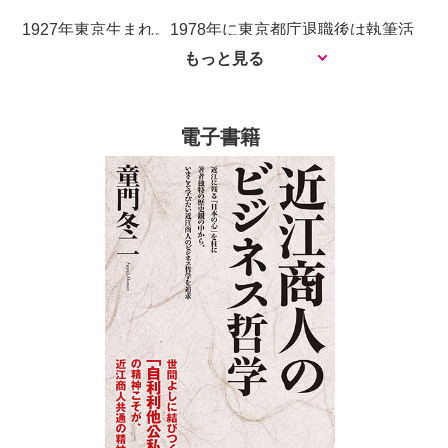
文化とのフィードバック
1927年東京生まれ。1978年に東京都庁退職後は執筆活
戦国武将への影響
動に専念し数々の話題作をあらわす。滋賀県AKINDO委
もっと見る
平和重視のまちづくり
員会設立時には構想検討委員、滋賀県「あきんど大使」
不易の精神をまもりぬく
として各地で講演。滋賀県の歴史・文化の紹介と振興に
外に出て育ったアユ
電子書籍
貢献したことにより2004年滋賀県文化賞受賞。主な著
湖西から人間学の発信
書『近江商人魂』『小説蒲生氏郷』『小説石田三成』
日朝交流の第一人者
『小説中江藤樹』（学陽書房）など滋賀県ゆかりの著作
いま生きる“三方よし”
のほか『武将を支えた禅の教え』『江戸大商人が守り抜
いた商いの原点』（青春出版社）など著作多数。1999
年には勲三等瑞宝章を受章。