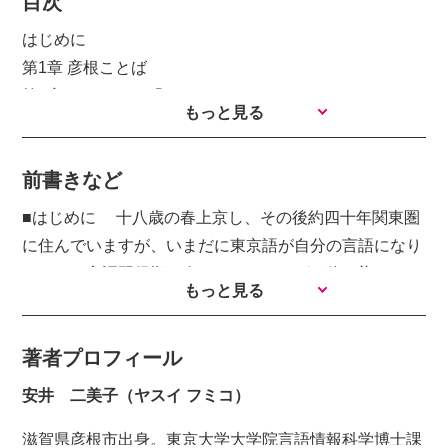
目次
はじめに
第1章 彦根ことば
第2章 どんつきの「どん」
もっと見る
第3章 「さま」と「さん」
第4章 「湖(うみ)」と「肉」と「お
前書きなど
山」
第5章 便利な彦根こと
■はじめに 十八歳の春上京し、その後約四十年関東圏
ば
に住んでいますが、いまだに東京語が自分の言語になり
第6章 あいさつことば
ません。言語習得期に身につけたことばが体に染みつい
もっと見る
第7章 「モノ」にも「さん」
ているということでしょうが、方言から共通語への置き
を
換えが必ずしも一対一ではないということにも起因して
第8章 「いる」「おる」「ある」「いて
著者プロフィール
います。 例えば、「ほっこりする」は仕事が一段落
る」
してほっとするという感情です。言語は話し手の感情や
安井 二美子（ヤスイ フミコ）
第9章 「こそあ」と「ほ」
考えを表出する手段です。仕事で疲れて一休みする時生
第10章 「わたしたち」と「うちら」と「じぶん」
滋賀県彦根市出身。東京大学大学院言語情報科学博士課
まれてくる安堵感は、この「ほっこりする」ということ