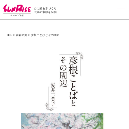
心に残る本づくり
滋賀の素敵を発信
TOP
>
書籍紹介
>
彦根ことばとその周辺