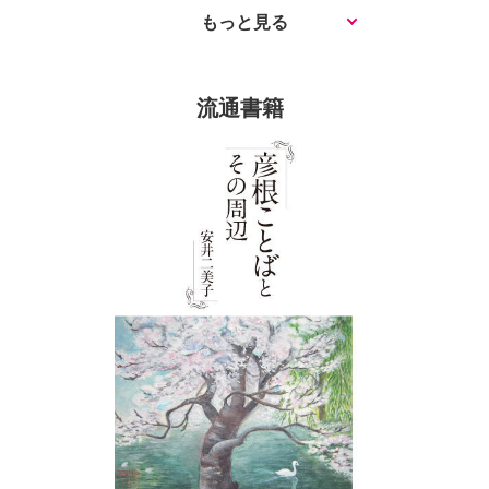
第11章 Once Upon a Time in 彦根
程修了。東京大学・立教大学兼任講師。日中対照言語学
もっと見る
ばを第一言語として身につけている彦根出身者（京都、
会理事。 著書 : 『日中辞典』小学館（共編）、『中
大阪なども含めて）には、他のことばでは表現できませ
彦根ことば一覧
日辞典』小学館（共編）、『中国語類義語のニュアン
ん。 敬意表現の「はる」「やる」「る」は身内や年
おわりに
流通書籍
ス』東方書店（共著）、『どうちがう？中国語類義語の
下の友人などにも親愛の気持ちを込めて使われます。親
ニュアンス』東方書店（共著）他 執筆論文 : 「日中
しい友人に対して「妹さんもいらっしゃるの」が他人行
両言語における非情物主語（『東京大学言語情報科学研
儀に感じられる時、「妹さんも来るの」では、失礼な気
究第五号』）、「日中助数詞の認知意味論的研究」
がし違和感があります。そこで親愛を表す「妹さんも来
（『大東文化大学語学教育研究論叢』）「翻訳について
やはるの」と言います。先述したように、言語は感情や
の一考察」（『教学十七』）他多数
考えの表出手段です。親愛を表すことばを身につけてし
まったものにとっては、「いらっしゃる」と「来る」だ
けでは不便を感じてしまいます。 彦根ことばは「関
西弁」と呼ばれることばに類似しているため、本書で紹
介する彦根ことばは大阪や京都で使われることばと共通
するものも多く含まれます。ことばは、そのことばが使
われる環境と無関係に成立しているわけではありません
ので、本書では彦根ことばのみを紹介するのではなく、