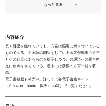
もっと見る
Kindle ストア
BookLive!
内容紹介
honto
長く郷里を離れていても、方言は脳裏に焼き付いている
ものである。中国語の翻訳をしている著者が郷里の方言
とその背景にあるものを提示しつつ、共通語への置き換
Rakuten ブックス
えに焦点を当てている。巻末には彦根の方言一覧を収
録。
Reader Store
電子書籍版も発売中。詳しくは各電子書籍サイト
（Amazon、honto、楽天kobo等）でご覧ください。