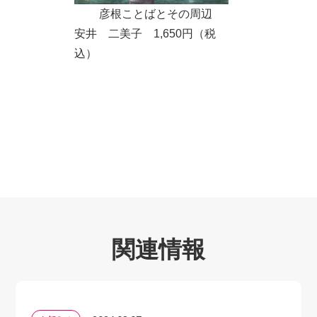
彦根ことばとその周辺
その背景にも触れていくことになりますが、そこには次
安井 二美子 1,650
円（税
の三つのスタンスが考えられます。 一 彦根
込）
特有のもの 二 関西特有のもの 三 どの
言語にも共通するもの 彦根には、他の関西圏には
ない武家ことばが残っています。それは彦根が長く井伊
家の藩領であったことが彦根ことば特有の背景になって
います。「なーし（～ですね）」などです。（清水史氏
の「愛媛のことばはやわらかくてやさしい」によると愛
媛県の南予地域でも「なーし」が使われるそうです。）
同時に大阪ことばや京ことばの影響を受けた「関西
弁」とよばれることばで、共通語にはない関西圏という
地域共通の特徴です。「行かへん（行かない）」、「ほ
関連情報
んま（ほんと）」などです。 そして、彦根ことばに
せよ、関西ことばにせよ、人間が操る言語であり、どの
言語にも見られる共通の背景があります。彦根では彦根
城を「お山」と呼んだり、琵琶湖を「海(うみ)」と呼ん