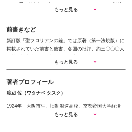
1 一通の航空便／遙かなるヨーロッパ／ふくらむ期待
もっと見る
2 プランはできた／暗雲・石油危機／矢は放たる
3 指揮者造反／八方ふさがり／ブルックナーに賭ける
前書きなど
4 五人の音楽ファン／頼みの綱も／あと三〇〇〇万
円！
新訂版「聖フロリアンの鐘」では原著（第一法規版）に
5 募金をしよう／拡がる善意の波／曙光
掲載されていた前書と後書、各国の批評、約三〇〇〇人
6 悲劇の前兆／予算は承認されたが／沈黙のトランペ
の募金協力者名簿を削除した。主観を排除し、このよう
もっと見る
ット
な事実が実際にあった記録だけを残せばよいと考えたの
7 ヨーロッパ下検分／中傷─李下に冠を正さず／競艇
である。この市民運動は今や忘れられているが、この頃
が助け舟
著者プロフィール
幼児だった人が二〇一〇年には大阪府の知事である。楽
8 出発／微笑むレマン湖／スケルツォ
壇の関係者もすっかり変わり、主要な登場人物の朝比奈
渡辺 佐（ワタナベ タスク）
9 聖フロリアン修道院／エピローグ
隆、クロッペンシュタイン、野口幸助、橋本孝の諸氏を
1924年 大阪市生。旧制浪速高校、京都帝国大学経済
始め、報道関係者、募金協力者の多くが故人となった。
■第二部 ウィーンの森の奥の物語
学部卒 1948年 毎日新聞大阪本社入社。学芸部音楽担
もっと見る
写真や取材に協力してくださった方の氏名は、原著を
当、副部長、論説委員 1975年 繰上定年退社 1976年
参照してほしい。小野寺昭爾氏と筆者のもとに本書に関
プロローグ
大阪芸術大学教授。専攻：西洋音楽史、音楽社会学
する資料の大半は保管されている。 第二部の「ウィ