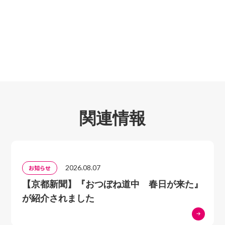
台も残っている
両者に共通しています。
4 勝者の驕り、敗者の悲惨
メーレンの十字架／処刑農民の石像
関連情報
2026.08.07
お知らせ
【京都新聞】『おつぼね道中 春日が来た』
が紹介されました