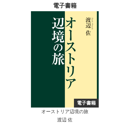
1 北の森の大作曲家たち
電子書籍
1977年 「聖フロリアンの鐘」出版（第一法規出版）
ーンの森の奥の物語」は、大作曲家の話から始まります
モーツァルトの遺跡捏造／ベートーヴェン遺書の家
1992年 「ファニー・メンデルスゾーン その生涯と
が、一転して、少し暗いテーマの「敗者の歴史」になり
の疑問
音楽」（大阪芸大紀要） 1993年 大阪芸術大学退職
ます。読者の方には異和感があったかも知れません。私
ワインの町の謎の家／死の前年も北の森へ
1999年 岡坂恭子編「Fanny Hensel Mendelssohn/Das
事ですが高齢になって難聴が進んだので、あまり音楽を
2 森と石と豪族と
Jahr」の楽譜解説 2003年 「ベートーヴェンの住居
聞かないようになりました。かねがね一生涯、音楽の分
ヴァルトフィアテルとワインフィアテル／森の奥か
ウィーンにその足跡を訪ねて」（福田楽譜） 2005年
野だけで終わってしまうのもつまらないと思っていまし
ら海の幸、石の幸
「プランガー探訪」限定出版（福田楽譜）
たから、オーストリアの辺境の地に残る中世の遺跡を探
ウィーンのセレブ憧れの貴石／異端者の町と城／ロ
すことに興味を覚えました。余生のホビーですが、これ
ーゼンブルク城の惨劇
もやはり若いときの聖フロリアン修道院での経験が影響
難攻不落の二城砦／霧雨に煙る亡命者の町／ゲマイ
していると思います。大学を辞めてからは毎年ウィーン
ンデからマルクトへ
の森の奥を訪ねて、旅先で得た資料と写真を寄せ集めて
3 プランガー探訪
みました。私家版として制作した二〇〇三年の「ベート
電子書籍
晒しの刑罰／その起源 大樹信仰の名残りか／裁判
ーヴェンの住居」と二〇〇五年の「プランガー探訪」を
オーストリア辺境の旅
権のシンボル
一部補筆して組み込んであります。 第一部は私の最
渡辺 佐
ドイツ語圏最大のプランガー／騎士か死刑執行人か
初の出版であり、第二部はたぶん最終作になるでしょ
さまざまな付属物／二時間晒された無実の娘／絞首
う。 オーストリアの辺境の地が舞台であることが、