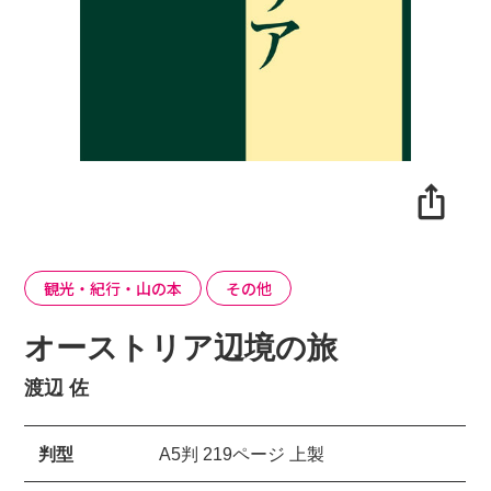
観光・紀行・山の本
その他
オーストリア辺境の旅
渡辺 佐
判型
A5判 219ページ 上製