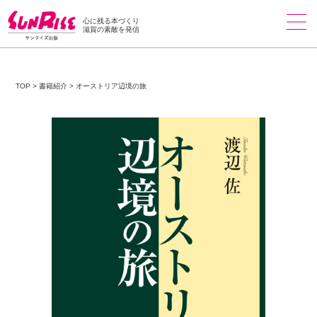
心に残る本づくり
滋賀の素敵を発信
TOP
>
書籍紹介
>
オーストリア辺境の旅