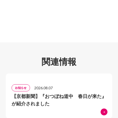
【三河】
11福谷城
12西広瀬城・東広瀬城
13松平城山城
14大給城
15松平城
16則定椎城
17大沼城
関連情報
18孫根城
19大桑城
20足助城
21城山城
2026.08.07
お知らせ
22千ノ田城
【京都新聞】『おつぼね道中 春日が来た』
23市場城
が紹介されました
24小渡城
25槇本城