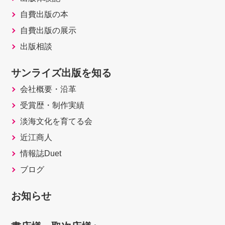
106沓掛城
自費出版の本
107知多大草城
自費出版の展示
108緒川城
出版相談
【三河】
109丸根城
サンライズ出版を知る
110安城城
会社概要・沿革
111岡崎城
受賞歴・制作実績
112長篠城
淡海文化を育てる会
113野田城
近江商人
114牧野城
115瀬木城
情報誌Duet
116吉田城
ブログ
117田原城
お知らせ