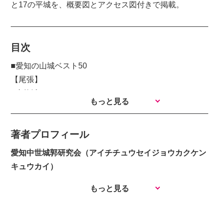
と17の平城を、概要図とアクセス図付きで掲載。
目次
■愛知の山城ベスト50
FAXで注文
【尾張】
1小牧城
FAX注文用紙（PDF）
もっと見る
2一色山城
3新居城
著者プロフィール
4長久手大草城
5岩崎城
愛知中世城郭研究会（アイチチュウセイジョウカクケン
6末森城
キュウカイ）
7大高城
もっと見る
8大野城
9河和城
中井 均（ナカイ ヒトシ）
10阿久比城