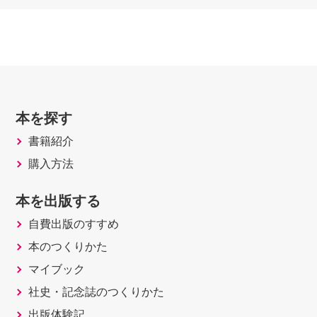
42上之郷城
43岩略寺城
44茂松城
45五葉城
46萩平山城
47月ケ谷城
本を探す
48赤岩城
書籍紹介
49船形山城
購入方法
50和名の城
■愛知の平城
本を出版する
【尾張】
自費出版のすすめ
101犬山城
本のつくりかた
102岩倉城
マイブック
103清須城
社史・記念誌のつくりかた
104守山城
105名古屋城
出版体験記