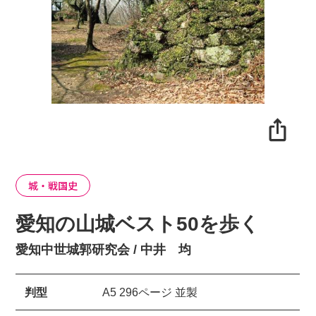
城・戦国史
愛知の山城ベスト50を歩く
愛知中世城郭研究会 / 中井 均
判型
A5 296ページ 並製