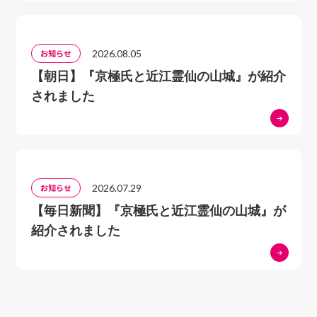
26武節城
27津具城
2026.08.05
お知らせ
28田峯城
29設楽城
【朝日】『京極氏と近江霊仙の山城』が紹介
30医王寺城
されました
31宇利城
32文殊山城・賽之神城
33古宮城
34亀山城
2026.07.29
お知らせ
35滝山城
【毎日新聞】『京極氏と近江霊仙の山城』が
36日近城
紹介されました
37山中城
38室城
39東条城
40寺部城
41竹谷城