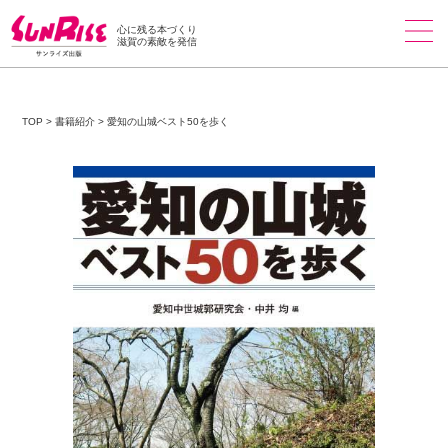
心に残る本づくり
滋賀の素敵を発信
TOP
>
書籍紹介
>
愛知の山城ベスト50を歩く