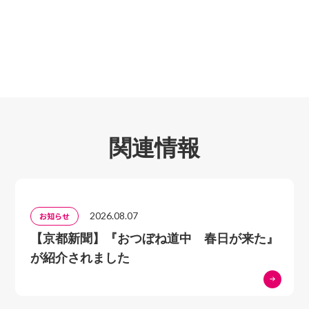
風社出版） 『秀吉の悲劇』（PHP文庫） 『北政所』
茶屋四郎次郎と大谷祖廟
（中公新書）『秀吉英雄伝説の謎』（中公文庫）『太閤
神龍院梵舜と吉田家墓所
秀吉の秘仏伝説』（洋泉社） 『秀吉の京をゆく』（淡
萩原兼従と神海霊社
交社）などがある。
コラム 秀吉の神体・豊国大明神秘話
■秀吉と利家編─ふたりの絆を追って─
安土城時代の秀吉と利家
聚楽第と加賀藩前田家の誕生
関連情報
聚楽第時代の秀吉と利家
伏見城時代の秀吉と利家
醍醐の花見と前田家の人びと
秀吉と利家 それぞれの死
2026.08.07
お知らせ
豊国社創建と加賀百万石の誕生
【京都新聞】『おつぼね道中 春日が来た』
高台寺創建と芳春院建立
が紹介されました
芳春院と北政所 それぞれの死
秀吉をひそかに祀った醍醐寺と前田家