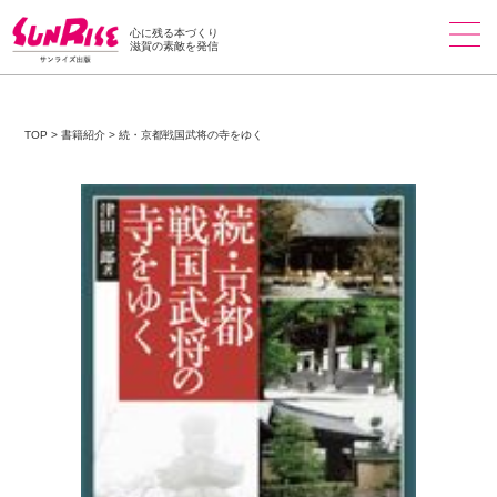
心に残る本づくり
滋賀の素敵を発信
TOP
>
書籍紹介
>
続・京都戦国武将の寺をゆく