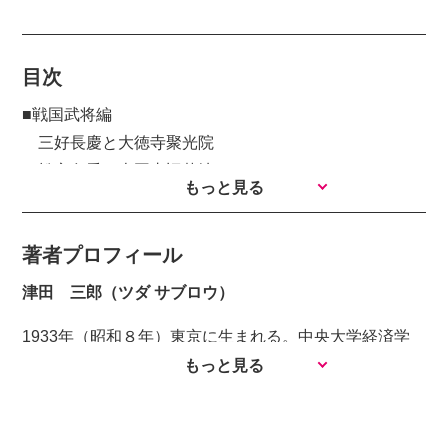
目次
■戦国武将編
三好長慶と大徳寺聚光院
松永久秀と本圀寺旧墓地
もっと見る
斎藤利三と真如堂
島左近と立本寺
著者プロフィール
山中長俊と慈芳院
田中吉政と金戒光明寺
津田 三郎（ツダ サブロウ）
小出秀政と本圀寺
1933年（昭和８年）東京に生まれる。中央大学経済学
小笠原秀政と常寂光寺
部卒業。新聞記者、雑誌編集記者を経て、作家。小説
もっと見る
板倉勝重と光悦寺
「雑兵物語」で第１回1000ドル賞を受賞。 著書『考
大久保彦左衛門と本禅寺
証 切支丹が来た島』（現代書館） 『家康誅殺』（光
中井正清と長香寺