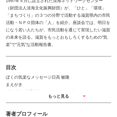
1997年４月に設立された淡海ネットワークセンター
（財団法人淡海文化振興財団）が、「ひと」「環境」
「まちづくり」の３つの分野で活動する滋賀県内の市民
活動・ＮＰＯ団体の「人」を紹介。座談会では、明日を
になう若い人たちが、市民活動を通じて実現したい滋賀
の未来を語る。滋賀をもっとおもしろくするための“気
楽”で“元気”な活動報告書。
目次
ぼくの気楽なメッセージ日高 敏隆
まえがき
■第１部 市民社会をかたちづくる人々
もっと見る
地域で暮らす、地域が育てる
気がつけば木に登って空を/ＮＰＯ子どもネットワ
著者プロフィール
ークセンター天気村