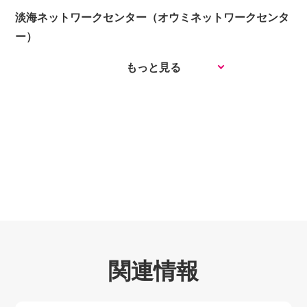
多文化共生社会の実現に向けて/近江八幡市外国人
淡海ネットワークセンター（オウミネットワークセンタ
窓口相談員
ー）
豊かな心が明日を創る/絵本による街づくりの会
もっと見る
いつまでも我が街で暮らし続けるために株式会社なん
てん共働サービス
環境滋賀への思い東近江市職員 奥村 清和
「山門水源の森」の生物多様性を次の世代に引き継
ぐために/山門水源の森を次の世代に引き継ぐ会
琵琶湖の豊かさを取り戻そう/びわ湖自然環境ネッ
トワーク
市民が主役、持続する活動/里山保全活動団体 遊
林会
石けん運動から現在に至る環境問題に取り組む市民活
動
関連情報
まちづくりを考えるとは
雨森芳洲に学ぶ民際外交/雨森まちづくり委員長