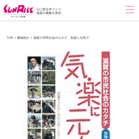
心に残る本づくり
滋賀の素敵を発信
TOP
>
書籍紹介
>
滋賀の市民社会のカタチ 気楽に元気で