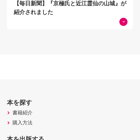
【毎日新聞】『京極氏と近江霊仙の山城』が
「おうみ市民活動屋台村」から「たかしま市民活動
紹介されました
屋台村」へ
資料編
市民活動関連年表
淡海ネットワークセンター10年の記録
あとがきにかえて
本を探す
書籍紹介
購入方法
本を出版する