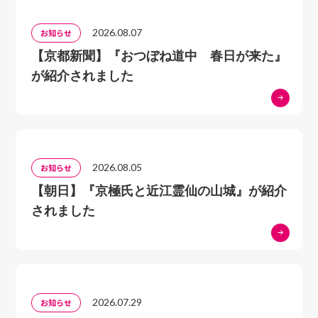
生活の知恵に学ぶ豊かな暮らし/蒲生野考現倶楽部
山村の生活文化を発信/朽木針畑山人協会
2026.08.07
お知らせ
出会いから始まったスローライフなまちづくり/五環
【京都新聞】『おつぼね道中 春日が来た』
生活
が紹介されました
安心・安全なまちづくり/西大津駅周辺防犯推進協議
会
草の根まちづくり
座談会「若い世代が描く10年後の市民活動の姿とは？」
2026.08.05
お知らせ
自立と協働―地域再生と新しい市民社会のかたち―
【朝日】『京極氏と近江霊仙の山城』が紹介
■第２部 淡海ネットワークセンター10年のあゆみ
されました
淡海ネットワークセンター設立の経緯とあゆみ
市民参加とネットワーク形成市民活動
委員の煩悩、多志協助
素晴らしい未来につなげる「おうみ未来塾」
2026.07.29
お知らせ
「おうみネット」の10年