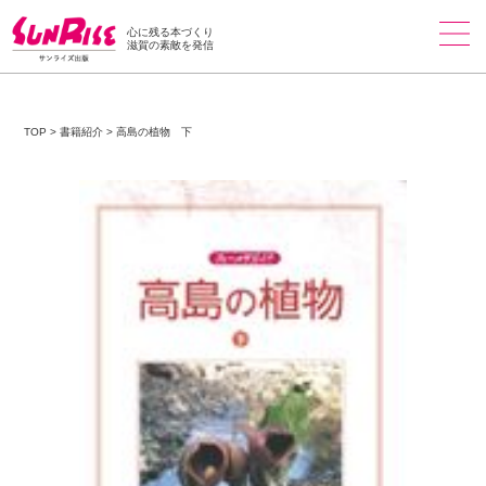
心に残る本づくり
滋賀の素敵を発信
TOP
>
書籍紹介
>
高島の植物 下