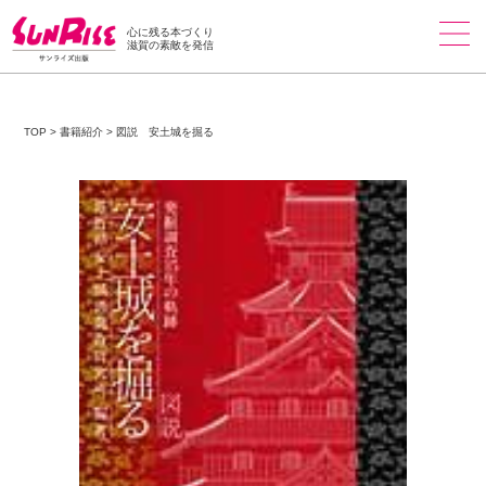
心に残る本づくり
滋賀の素敵を発信
TOP
>
書籍紹介
>
図説 安土城を掘る