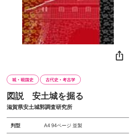
城・戦国史
古代史・考古学
図説 安土城を掘る
滋賀県安土城郭調査研究所
判型
A4 94ページ 並製