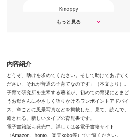
Kinoppy
もっと見る
Kindle ストア
BookLive!
内容紹介
honto
どうぞ、助けを求めてください。そして助けてあげてく
ださい。それが普通の子育てなのです」（本文より）。
子育て研究所を主宰する著者が、初めての育児にとまど
Rakuten ブックス
うお母さんにやさしく語りかけるワンポイントアドバイ
ス。章ごとに風景写真などを掲載した、見て、読んで、
Reader Store
癒される、新しいタイプの育児書です。
電子書籍版も発売中。詳しくは各電子書籍サイト
（Amazon、honto、楽天kobo等）でご覧ください。