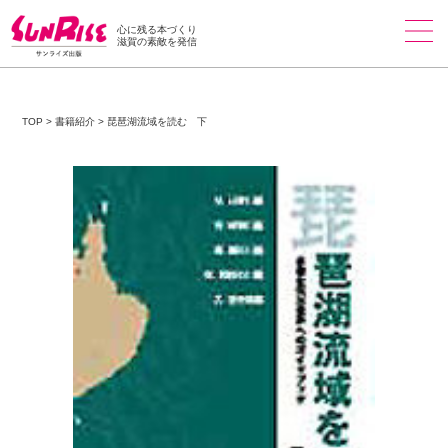
心に残る本づくり
滋賀の素敵を発信
TOP
>
書籍紹介
>
琵琶湖流域を読む 下