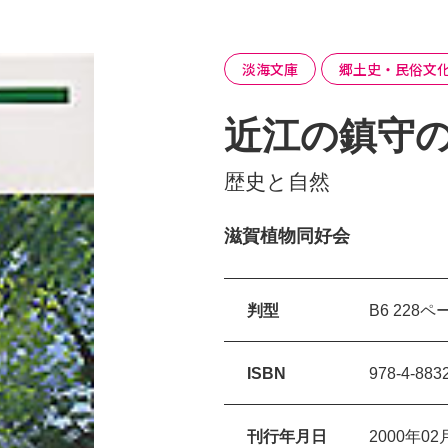
淡海文庫
郷土史・民俗文
近江の鎮守の
歴史と自然
滋賀植物同好会
判型
B6 228ペ
ISBN
978-4-883
刊行年月日
2000年02