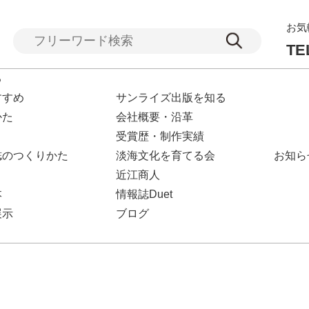
お気
TE
る
すすめ
サンライズ出版を知る
かた
会社概要・沿革
受賞歴・制作実績
誌のつくりかた
淡海文化を育てる会
お知ら
近江商人
本
情報誌Duet
展示
ブログ