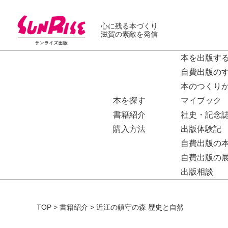
心に残る本づくり
滋賀の素敵を発信
本を出版す
自費出版の
本のつくり
本を探す
マイブック
書籍紹介
社史・記念
購入方法
出版体験記
自費出版の
自費出版の
出版相談
TOP
>
書籍紹介
>
近江の鎮守の森 歴史と自然