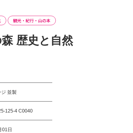
化
観光・紀行・山の本
森 歴史と自然
ージ 並製
25-125-4 C0040
月01日