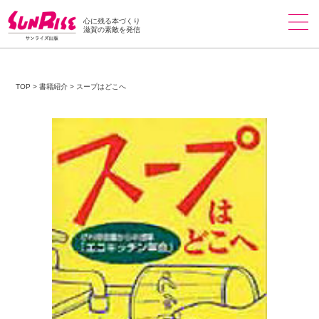
心に残る本づくり
滋賀の素敵を発信
TOP
>
書籍紹介
>
スープはどこへ