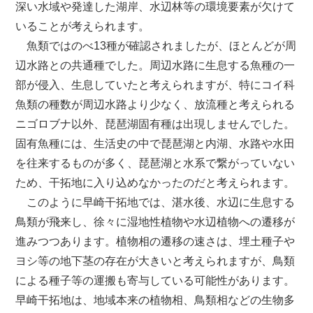
深い水域や発達した湖岸、水辺林等の環境要素が欠けて
いることが考えられます。
魚類ではのべ13種が確認されましたが、ほとんどが周
辺水路との共通種でした。周辺水路に生息する魚種の一
部が侵入、生息していたと考えられますが、特にコイ科
魚類の種数が周辺水路より少なく、放流種と考えられる
ニゴロブナ以外、琵琶湖固有種は出現しませんでした。
固有魚種には、生活史の中で琵琶湖と内湖、水路や水田
を往来するものが多く、琵琶湖と水系で繋がっていない
ため、干拓地に入り込めなかったのだと考えられます。
このように早崎干拓地では、湛水後、水辺に生息する
鳥類が飛来し、徐々に湿地性植物や水辺植物への遷移が
進みつつあります。植物相の遷移の速さは、埋土種子や
ヨシ等の地下茎の存在が大きいと考えられますが、鳥類
による種子等の運搬も寄与している可能性があります。
早崎干拓地は、地域本来の植物相、鳥類相などの生物多