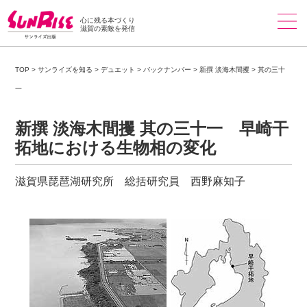
心に残る本づくり
滋賀の素敵を発信
TOP
>
サンライズを知る
>
デュエット
>
バックナンバー
>
新撰 淡海木間攫
>
其の三十
一
新撰 淡海木間攫 其の三十一 早崎干
拓地における生物相の変化
滋賀県琵琶湖研究所 総括研究員 西野麻知子