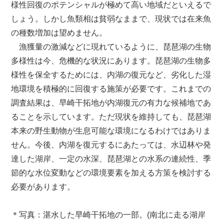
様性回復のポテンシャルが極めて高い地域だといえるで
しょう。しかし魚類相は貧弱なままで、現状では在来魚
の種数増加は望めません。
漁獲量の激減などに現れているように、琵琶湖の生物
多様性は今、危機的な状況にあります。琵琶湖の生物多
様性を保全するためには、内湖の復元など、劣化した湿
地環境を積極的に回復する施策が必要です。これまでの
調査結果は、早崎干拓地が内湖復元の有力な候補地であ
ることを示しています。ただ現状を維持しても、琵琶湖
本来の野生動物が生息可能な環境になるわけではありま
せん。今後、内湖を復元するにあたっては、水辺林や発
達した湖岸、一定の水深、琵琶湖との水系の連続性、季
節的な水位変動などの環境要素を加える方策を検討する
必要があります。
＊写真：湛水した早崎干拓地の一部。(南北に走る湖岸