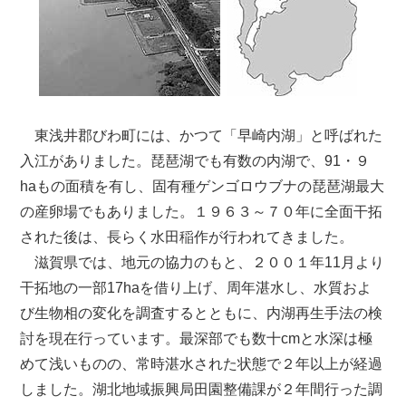
東浅井郡びわ町には、かつて「早崎内湖」と呼ばれた
入江がありました。琵琶湖でも有数の内湖で、91・９
haもの面積を有し、固有種ゲンゴロウブナの琵琶湖最大
の産卵場でもありました。１９６３～７０年に全面干拓
された後は、長らく水田稲作が行われてきました。
滋賀県では、地元の協力のもと、２００１年11月より
干拓地の一部17haを借り上げ、周年湛水し、水質およ
び生物相の変化を調査するとともに、内湖再生手法の検
討を現在行っています。最深部でも数十cmと水深は極
めて浅いものの、常時湛水された状態で２年以上が経過
しました。湖北地域振興局田園整備課が２年間行った調