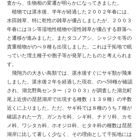
査から、生物相の変遷が明らかになってきました。
植物では湛水後、半年が経過した２００２年春には、
水田雑草、特に乾性の雑草が優占しましたが、２００３
年春にはヨシ等湿地性植物や湿性雑草が優占する群落へ
と遷移が進みました。またタコノアシ、シャジクモ等の
貴重植物がのべ９種も出現しました。これは干拓地で眠
っていた埋土種子や胞子等が発芽したものと考えられま
す。
飛翔力の大きい鳥類では、湛水後すぐにサギ類が飛来
しました。湛水後２年を経過した現在、のべ59種が確認
され、湖北野鳥センター（２００３）が調査した湖北町
尾上近傍の琵琶湖岸で出現する種数（１３９種）の半数
近くに上りました。ただ、サギ科では８種のうち７種が
確認された一方、ガンカモ科、シギ科、チドリ科、カモ
メ科、ワシタカ科、ホオジロ科、ヒタキ科の種数は琵琶
湖岸に比して著しく少なく、その理由として干拓地には