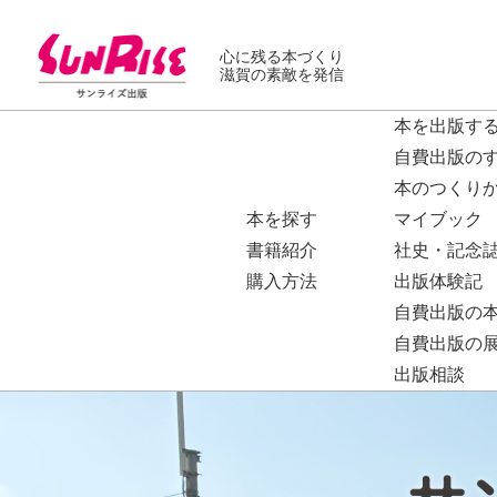
心に残る本づくり
滋賀の素敵を発信
本を出版す
自費出版の
本のつくり
本を探す
マイブック
書籍紹介
社史・記念
購入方法
出版体験記
自費出版の
自費出版の
出版相談