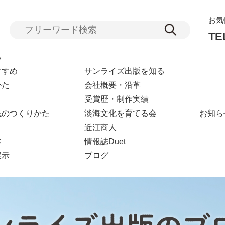
お気
TE
る
すすめ
サンライズ出版を知る
かた
会社概要・沿革
受賞歴・制作実績
誌のつくりかた
淡海文化を育てる会
お知ら
近江商人
本
情報誌Duet
展示
ブログ