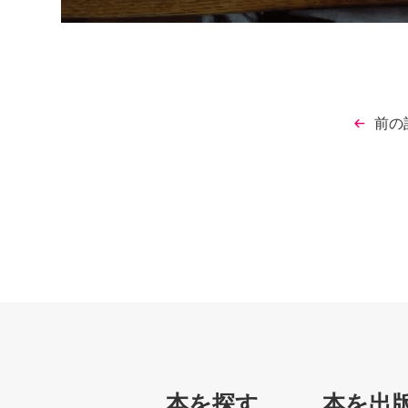
前の
本を探す
本を出