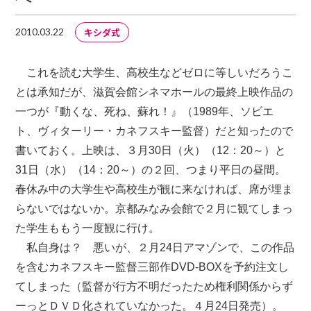
キシダ式
2010.03.22
これを読む大学生、高校生などゼロに等しいだろうこ
とは承知だが、滋賀会館シネマホールの最終上映作品の
一つが『動くな、死ね、蘇れ！』（1989年、ソビエ
ト、ヴィターリー・カネフスキー監督）だと知ったので
書いておく。上映は、３月30日（火）（12：20～）と
31日（水）（14：20～）の２回、つまり平日の昼間。
春休み中の大学生や高校生が観に来なければ、席が埋ま
らないではないか。京都みなみ会館で２月に観てしまっ
た学生ももう一度観に行け。
私自身は？ 悪いが、２月24日アマゾンで、この作品
を含むカネフスキー監督三部作DVD-BOXを予約注文し
てしまった（監督が行方不明だったため権利関係からず
ーっとＤＶＤ化されていなかった。４月24日発売）。