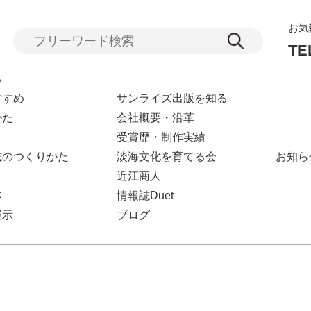
お気
TE
る
すすめ
サンライズ出版を知る
かた
会社概要・沿革
受賞歴・制作実績
誌のつくりかた
淡海文化を育てる会
お知ら
近江商人
本
情報誌Duet
展示
ブログ