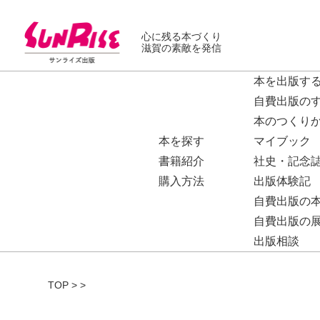
心に残る本づくり
滋賀の素敵を発信
本を出版す
自費出版の
本のつくり
本を探す
マイブック
書籍紹介
社史・記念
購入方法
出版体験記
自費出版の
自費出版の
出版相談
TOP
>
>